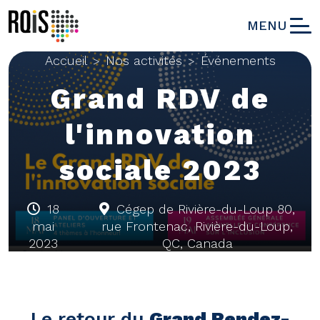
MENU
Accueil
Nos activités
Événements
>
>
Grand RDV de
l'innovation
sociale 2023
18
Cégep de Rivière-du-Loup 80,
mai
rue Frontenac, Rivière-du-Loup,
2023
QC, Canada
Le retour du
Grand Rendez-