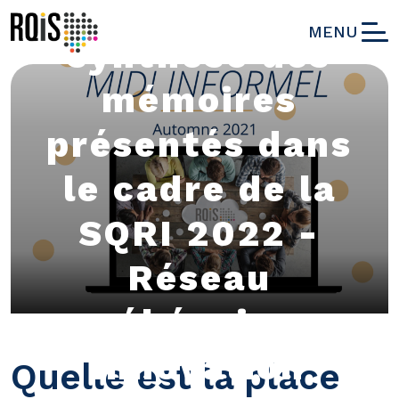
autour de la
MENU
synthèse des
mémoires
présentés dans
le cadre de la
SQRI 2022 -
Réseau
québécois en
innovation
Quelle est la place