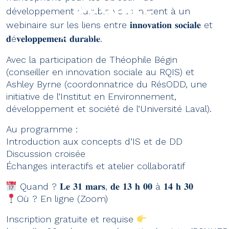
sociale
développement durable vous invitent à un
webinaire sur les liens entre 𝐢𝐧𝐧𝐨𝐯𝐚𝐭𝐢𝐨𝐧 𝐬𝐨𝐜𝐢𝐚𝐥𝐞 et
31 mars 2025
𝐝é𝐯𝐞𝐥𝐨𝐩𝐩𝐞𝐦𝐞𝐧𝐭 𝐝𝐮𝐫𝐚𝐛𝐥𝐞.
Avec la participation de Théophile Bégin
(conseiller en innovation sociale au RQIS) et
Ashley Byrne (coordonnatrice du RésODD, une
initiative de l’Institut en Environnement,
développement et société de l’Université Laval).
Au programme :
Introduction aux concepts d’IS et de DD
Discussion croisée
Échanges interactifs et atelier collaboratif
Quand ? 𝐋𝐞 𝟑𝟏 𝐦𝐚𝐫𝐬, 𝐝𝐞 𝟏𝟑 𝐡 𝟎𝟎 à 𝟏𝟒 𝐡 𝟑𝟎
Où ? En ligne (Zoom)
Inscription gratuite et requise