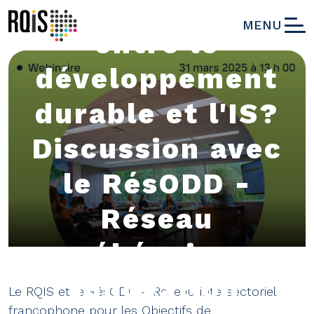
Quels liens
MENU
entre le
développement
durable et l'IS?
Discussion avec
le RésODD -
Réseau
québécois en
innovation
Le RQIS et le RésODD – Réseau intersectoriel
francophone pour les Objectifs de