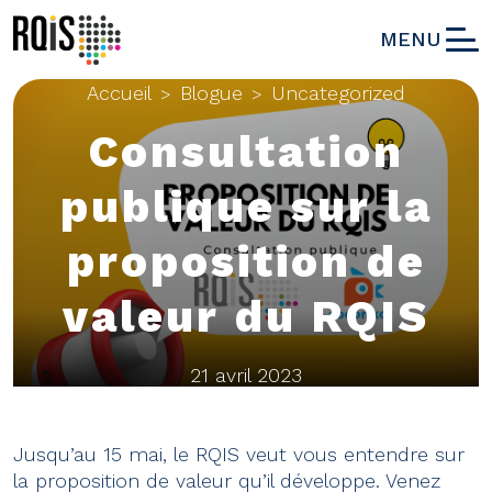
MENU
Accueil
Blogue
Uncategorized
>
>
Consultation
publique sur la
proposition de
valeur du RQIS
21 avril 2023
Jusqu’au 15 mai, le RQIS veut vous entendre sur
la proposition de valeur qu’il développe. Venez