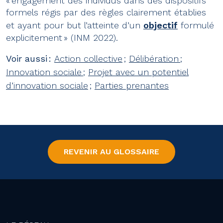
« engagement des individus dans des dispositifs
formels régis par des règles clairement établies
et ayant pour but l’atteinte d’un
objectif
formulé
explicitement » (INM 2022).
Voir aussi :
Action collective
;
Délibération
;
Innovation sociale
;
Projet avec un potentiel
d’innovation sociale
;
Parties prenantes
REVENIR AU GLOSSAIRE