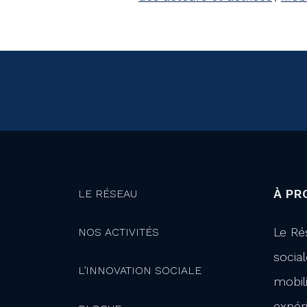
À PR
LE RÉSEAU
Le Ré
NOS ACTIVITÉS
socia
L’INNOVATION SOCIALE
mobil
expér