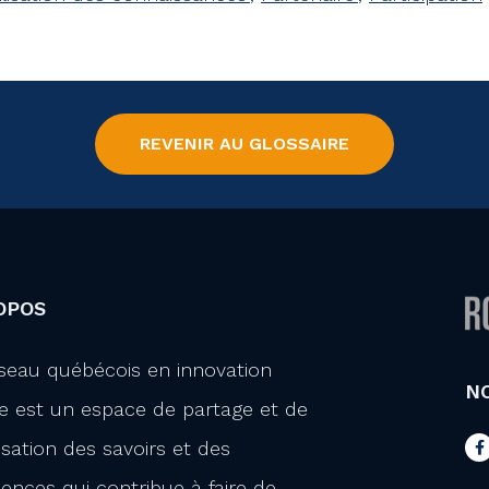
REVENIR AU GLOSSAIRE
OPOS
seau québécois en innovation
N
le est un espace de partage et de
isation des savoirs et des
iences qui contribue à faire de