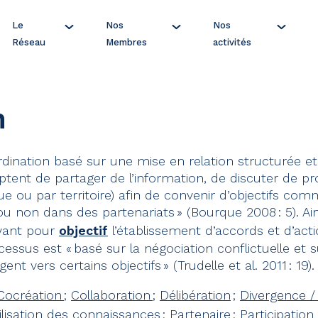
Le
Nos
Nos
Réseau
Membres
activités
n
ordination basé sur une mise en relation structurée e
tent de partager de l’information, de discuter de p
e ou par territoire) afin de convenir d’objectifs com
u non dans des partenariats » (Bourque 2008 : 5). Ains
yant pour
objectif
l’établissement d’accords et d’a
cessus est « basé sur la négociation conflictuelle e
nt vers certains objectifs » (Trudelle et al. 2011 : 19).
Cocréation
;
Collaboration
;
Délibération
;
Divergence 
lisation des connaissances
;
Partenaire
;
Participation