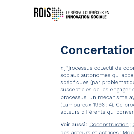
Concertatio
« [P]rocessus collectif de co
sociaux autonomes qui accep
spécifiques (par problématiqu
susceptibles de les engager o
processus, un mécanisme a
(Lamoureux 1996 : 4). Ce pro
acteurs différents qui converge
Voir aussi :
Coconstruction
;
des acteurs et actrices
;
Mobi